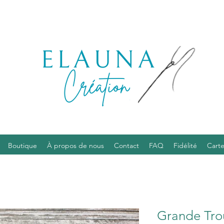
Boutique
À propos de nous
Contact
FAQ
Fidélité
Cart
Grande Tro