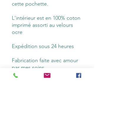
cette pochette.
L'intérieur est en 100% coton
imprimé assorti au velours
ocre
Expédition sous 24 heures
Fabrication faite avec amour
par mes soins
Caractéristiques
Dimensions :
Politique d'échange et de
Hauteur : 30 cm
remboursement
Largeur : 19 cm
Profondeur : 4 cm
Le produit ne me convient pas, je
Livraison Colissimo ou Mondial
souhaite un échange ou un